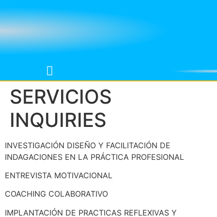
SERVICIOS
QUÉ ES EL LABORATORIO DE LA COMUNICACIÓN TERAPÉUTICA
TALLER DE ENTREVISTA MOTIVACIONAL
TALLER DE ENTREVISTA FOCALIZADA EN LAS SOLUCIONES
ANÁLISIS MULTIMODAL Y SECUENCIAL DE LA COMUNICACIÓN TERAPÉUTICA
SERVICIOS DE TRANSCRIPCIÓN Y ANÁLISIS
INQUIRIES
INVESTIGACIÓN DISEÑO Y FACILITACIÓN DE
INDAGACIONES EN LA PRÁCTICA PROFESIONAL
ENTREVISTA MOTIVACIONAL
COACHING COLABORATIVO
IMPLANTACIÓN DE PRACTICAS REFLEXIVAS Y