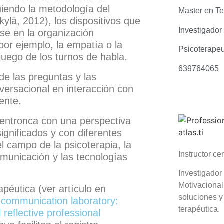
uiendo la metodología del
Master en Te
kylä, 2012), los dispositivos que
Investigado
ose en la organización
or ejemplo, la empatía o la
Psicoterape
uego de los turnos de habla.
639764065
e las preguntas y las
versacional en interacción con
ente.
 entronca con una perspectiva
significados y con diferentes
l campo de la psicoterapia, la
Instructor ce
comunicación y las tecnologías
Investigador
Motivacional,
péutica (ver artículo en
soluciones y
c communication laboratory:
terapéutica.
 reflective professional