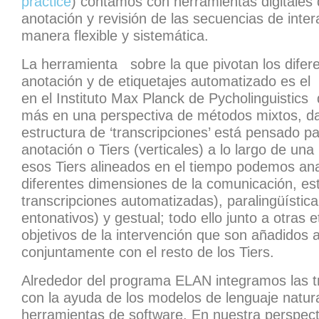
practice
) contamos con herramientas digitales qu
anotación y revisión de las secuencias de inte
manera flexible y sistemática.
La herramienta sobre la que pivotan los difer
anotación y de etiquetajes automatizado es 
en el Instituto Max Planck de Pycholinguistics
más en una perspectiva de métodos mixtos, da
estructura de ‘transcripciones’ está pensado p
anotación o Tiers (verticales) a lo largo de un
esos Tiers alineados en el tiempo podemos ana
diferentes dimensiones de la comunicación, est
transcripciones automatizadas), paralingüístic
entonativos) y gestual; todo ello junto a otras 
objetivos de la intervención que son añadidos 
conjuntamente con el resto de los Tiers.
Alrededor del programa ELAN integramos las t
con la ayuda de los modelos de lenguaje natura
herramientas de software. En nuestra perspec