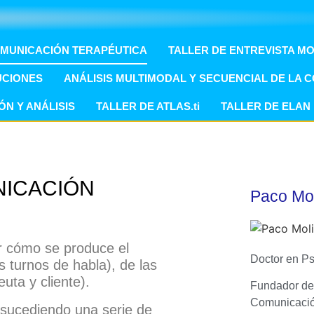
OMUNICACIÓN TERAPÉUTICA
TALLER DE ENTREVISTA M
UCIONES
ANÁLISIS MULTIMODAL Y SECUENCIAL DE LA 
ÓN Y ANÁLISIS
TALLER DE ATLAS.ti
TALLER DE ELAN
NICACIÓN
Paco Mo
ar cómo se produce el
Doctor en Ps
 turnos de habla), de las
uta y cliente).
Fundador del
Comunicació
 sucediendo una serie de