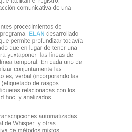
e facilitan el registro,
racción comunicativa de una
entes procedimientos de
el programa
ELAN
desarrollado
 que permite profundizar todavía
do que en lugar de tener una
ara yuxtaponer las líneas de
a línea temporal. En cada uno de
lizar conjuntamente las
o es, verbal (incorporando las
a (etiquetado de rasgos
etiquetas relacionadas con los
ad hoc, y analizados
ranscripciones automatizadas
l de Whisper, y otras
tiva de métodos mixtos