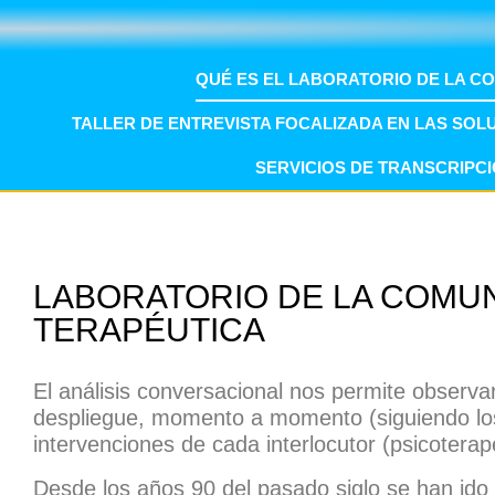
QUÉ ES EL LABORATORIO DE LA C
TALLER DE ENTREVISTA FOCALIZADA EN LAS SOL
SERVICIOS DE TRANSCRIPCI
LABORATORIO DE LA COMU
TERAPÉUTICA
El análisis conversacional nos permite observ
despliegue, momento a momento (siguiendo los
intervenciones de cada interlocutor (psicoterape
Desde los años 90 del pasado siglo se han ido