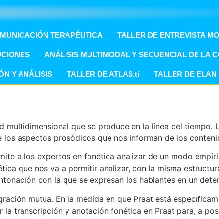
OMUNICACIÓN TERAPÉUTICA
TALLER DE ENTREVISTA M
UCIONES
ANÁLISIS MULTIMODAL Y SECUENCIAL DE LA 
ÓN Y ANÁLISIS
TALLER DE ATLAS.ti
TALLER DE ELAN
d multidimensional que se produce en la línea del tiempo. U
e los aspectos prosódicos que nos informan de los contenid
mite a los expertos en fonética analizar de un modo empíri
tica que nos va a permitir analizar, con la misma estructur
a entonación con la que se expresan los hablantes en un de
ración mutua. En la medida en que Praat está específicame
r la transcripción y anotación fonética en Praat para, a post